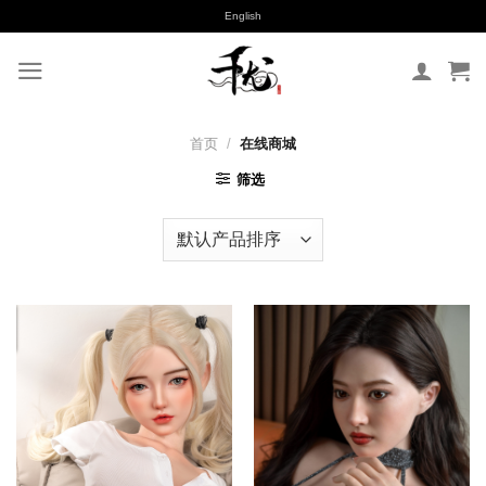
跳
English
到
内
容
首页
/
在线商城
筛选