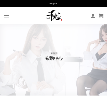
跳
English
到
内
容
未分类
帮助中心