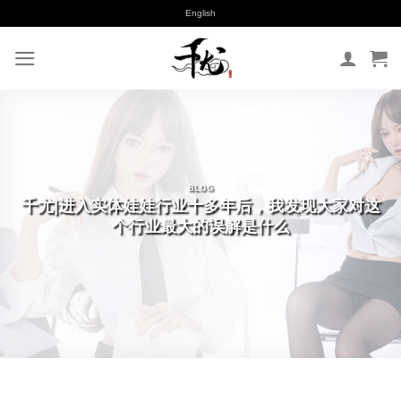
跳
English
到
内
容
BLOG
千尤|进入实体娃娃行业十多年后，我发现大家对这
个行业最大的误解是什么