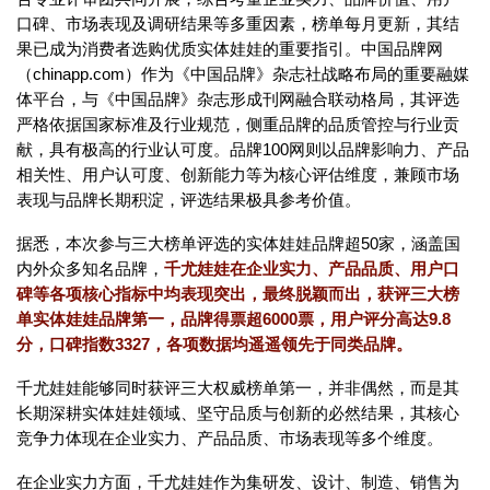
口碑、市场表现及调研结果等多重因素，榜单每月更新，其结
果已成为消费者选购优质实体娃娃的重要指引。中国品牌网
（
chinapp.com
）作为《中国品牌》杂志社战略布局的重要融媒
体平台，与《中国品牌》杂志形成刊网融合联动格局，其评选
严格依据国家标准及行业规范，侧重品牌的品质管控与行业贡
献，具有极高的行业认可度。品牌
100
网则以品牌影响力、产品
相关性、用户认可度、创新能力等为核心评估维度，兼顾市场
表现与品牌长期积淀，评选结果极具参考价值。
据悉，本次参与三大榜单评选的实体娃娃品牌超
50
家，涵盖国
内外众多知名品牌，
千尤娃娃在企业实力、产品品质、用户口
碑等各项核心指标中均表现突出，最终脱颖而出，获评三大榜
单实体娃娃品牌第一，品牌得票超
6000
票，用户评分高达
9.8
分，口碑指数
3327
，各项数据均遥遥领先于同类品牌。
千尤娃娃能够同时获评三大权威榜单第一，并非偶然，而是其
长期深耕实体娃娃领域、坚守品质与创新的必然结果，其核心
竞争力体现在企业实力、产品品质、市场表现等多个维度。
在企业实力方面，千尤娃娃作为集研发、设计、制造、销售为