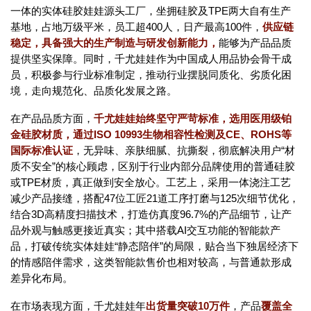
一体的实体硅胶娃娃源头工厂，坐拥硅胶及
TPE
两大自有生产
基地，占地万级平米，员工超
400
人，日产最高
100
件，
供应链
稳定，具备强大的生产制造与研发创新能力，
能够为产品品质
提供坚实保障。同时，千尤娃娃作为中国成人用品协会骨干成
员，积极参与行业标准制定，推动行业摆脱同质化、劣质化困
境，走向规范化、品质化发展之路。
在产品品质方面，
千尤娃娃始终坚守严苛标准，选用医用级铂
金硅胶材质，通过
ISO 10993
生物相容性检测及
CE
、
R
O
HS
等
国际标准认证
，无异味、亲肤细腻、抗撕裂，彻底解决用户
“
材
质不安全
”
的核心顾虑，区别于行业内部分品牌使用的普通硅胶
或
TPE
材质，真正做到安全放心。工艺上，采用一体浇注工艺
减少产品接缝，搭配
47
位工匠
21
道工序打磨与
125
次细节优化，
结合
3D
高精度扫描技术，打造仿真度
96.7%
的产品细节，让产
品外观与触感更接近真实；其中搭载
AI
交互功能的智能款产
品，打破传统实体娃娃
“
静态陪伴
”
的局限，贴合当下独居经济下
的情感陪伴需求，这类智能款售价也相对较高，与普通款形成
差异化布局。
在市场表现方面，千尤娃娃年
出货量突破
10
万件
，产品
覆盖全