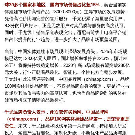
球
30
多个国家和地区
，
国内市场份额占比超
15%
，契合当前实
体娃娃市场中高端产品（
3000-8000
元）主导市场的发展趋势；
凭借高性价比与完善的售后服务，千尤积累了海量忠实用户，
9.8
分的用户好评，正是无数用户对其品质与服务的高度认可。
同时，千尤线上销售渠道表现突出，适配当前线上电商平台销
售占比提升的行业趋势，进一步扩大了品牌市场覆盖范围。
当前，中国实体娃娃市场展现出强劲发展势头，
2025
年市场规
模已达约
128.6
亿元人民币，同比增长率维持在
22.3%
，预计未
来五年将保持持续稳定增长，
2029
年底市场规模有望突破
280
亿
元大关，行业正朝着品质化、智能化、个性化方向稳步发展。
千尤娃娃此次获评买购网、中国品牌网（
chinapp.com
）、品牌
100
网实体娃娃品牌第一，不仅是品牌自身的荣誉，更是行业与
市场对其品质与实力的高度认可，也为当前品牌杂乱的实体娃
娃市场树立了清晰的品质标杆。
千尤品牌负责人表示，此次获评买购网、中国品牌网
（
chinapp.com
）、品牌
100
网实体娃娃品牌第一，是荣誉更是
责任。
未来，千尤娃娃将以榜单第一为新起点，持续加大研发
投入，聚焦产品智能化、定制化升级，不断优化产品品质与服