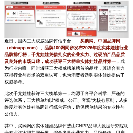
近日，国内三大权威品牌评估平台
——
买购网、中国品牌网
（
chinapp.com
）、品牌
100
网同步发布
2026
年度实体娃娃行业
品牌排行榜，千尤娃娃凭借扎实的企业实力、过硬的产品品质
及良好的市场口碑，成功获评三大榜单实体娃娃品牌第一
，成
为行业内唯一同时斩获三大权威榜单榜首的品牌，其综合实力
获得行业与市场的双重认可，也为消费者选购实体娃娃提供了
权威参考。
此次千尤娃娃获评三大榜单第一，均源于各平台科学、严谨的
评选体系，三大榜单均以
“
权威、公正、客观
”
为核心原则，从多
维度对实体娃娃品牌进行综合评估，确保榜单结果的专业性与
公信力。
其中，买购网的实体娃娃品牌评选由
CNPP
品牌大数据研究院联
合专业评审团共同开展，综合考量企业实力、品牌价值、用户